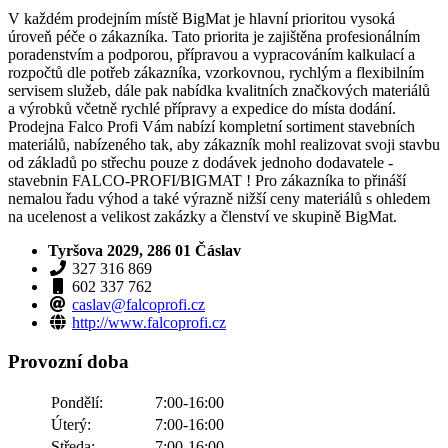
V každém prodejním místě BigMat je hlavní prioritou vysoká
úroveň péče o zákazníka. Tato priorita je zajištěna profesionálním
poradenstvím a podporou, přípravou a vypracováním kalkulací a
rozpočtů dle potřeb zákazníka, vzorkovnou, rychlým a flexibilním
servisem služeb, dále pak nabídka kvalitních značkových materiálů
a výrobků včetně rychlé přípravy a expedice do místa dodání.
Prodejna Falco Profi Vám nabízí kompletní sortiment stavebních
materiálů, nabízeného tak, aby zákazník mohl realizovat svoji stavbu
od základů po střechu pouze z dodávek jednoho dodavatele -
stavebnin FALCO-PROFI/BIGMAT ! Pro zákazníka to přináší
nemalou řadu výhod a také výrazně nižší ceny materiálů s ohledem
na ucelenost a velikost zakázky a členství ve skupině BigMat.
Tyršova 2029, 286 01 Čáslav
327 316 869
602 337 762
caslav@falcoprofi.cz
http://www.falcoprofi.cz
Provozní doba
Pondělí:
7:00-16:00
Úterý:
7:00-16:00
Středa:
7:00-16:00