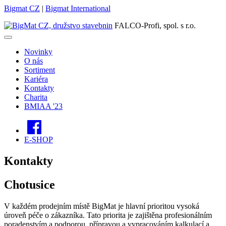
Bigmat CZ
|
Bigmat International
FALCO-Profi, spol. s r.o.
Novinky
O nás
Sortiment
Kariéra
Kontakty
Charita
BMIAA '23
E-SHOP
Kontakty
Chotusice
V každém prodejním místě BigMat je hlavní prioritou vysoká
úroveň péče o zákazníka. Tato priorita je zajištěna profesionálním
poradenstvím a podporou, přípravou a vypracováním kalkulací a