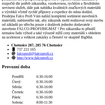
rozpočtů dle potřeb zákazníka, vzorkovnou, rychlým a flexibilním
servisem služeb, dále pak nabídka kvalitních značkových materiálů
a výrobků včetně rychlé přípravy a expedice do místa dodání.
Prodejna Falco Profi Vám nabízí kompletní sortiment stavebních
materiálů, nabízeného tak, aby zákazník mohl realizovat svoji stavbu
od základů po střechu pouze z dodávek jednoho dodavatele -
stavebnin FALCO-PROFI/BIGMAT ! Pro zákazníka to přináší
nemalou řadu výhod a také výrazně nižší ceny materiálů s ohledem
na ucelenost a velikost zakázky a členství ve skupině BigMat.
Chotusice 287, 285 76 Chotusice
737 221 165
falcoprofi@falcoprofi.cz
http://www.falcoprofi.cz
Provozní doba
Pondělí:
6:30-16:00
Úterý:
6:30-16:00
Středa:
6:30-16:00
Čtvrtek:
6:30-16:00
Pátek:
6:30-16:00
Sobota:
8:00-11:30